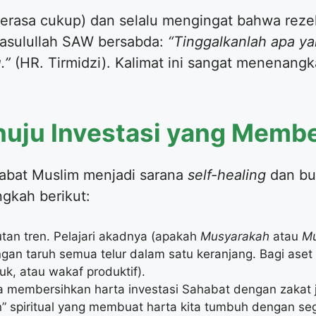
erasa cukup) dan selalu mengingat bahwa rezek
Rasulullah SAW bersabda:
“Tinggalkanlah apa 
.”
(HR. Tirmidzi). Kalimat ini sangat menenangka
nuju Investasi yang Memb
habat Muslim menjadi sarana
self-healing
dan bu
gkah berikut:
kutan tren. Pelajari akadnya (apakah
Musyarakah
atau
M
Jangan taruh semua telur dalam satu keranjang. Bagi as
uk, atau wakaf produktif).
pa membersihkan harta investasi Sahabat dengan zakat
n” spiritual yang membuat harta kita tumbuh dengan seg