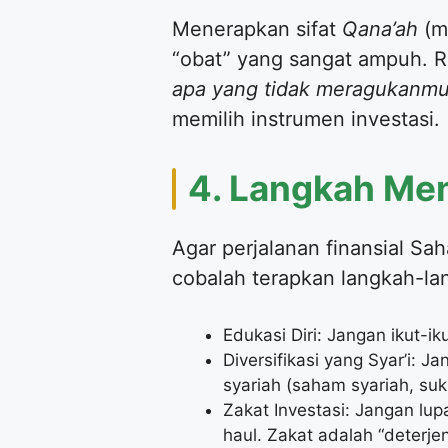
Menerapkan sifat
Qana’ah
(m
“obat” yang sangat ampuh. 
apa yang tidak meragukanmu
memilih instrumen investasi.
4. Langkah Me
Agar perjalanan finansial Sa
cobalah terapkan langkah-lan
Edukasi Diri: Jangan ikut-i
Diversifikasi yang Syar’i: 
syariah (saham syariah, suk
Zakat Investasi: Jangan lu
haul. Zakat adalah “deterje