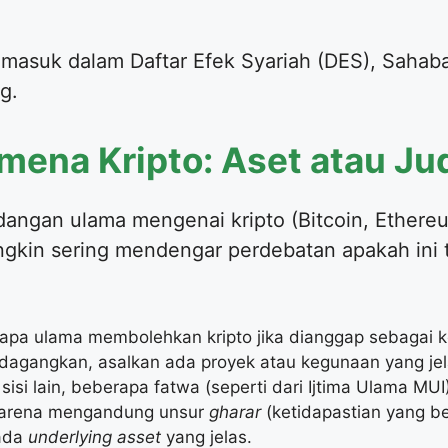
asuk dalam Daftar Efek Syariah (DES), Sahabat
g.
omena Kripto: Aset atau Ju
ngan ulama mengenai kripto (Bitcoin, Ethere
gkin sering mendengar perdebatan apakah ini
erapa ulama membolehkan kripto jika dianggap sebagai k
erdagangkan, asalkan ada proyek atau kegunaan yang jel
sisi lain, beberapa fatwa (seperti dari Ijtima Ulama M
 karena mengandung unsur
gharar
(ketidapastian yang b
 ada
underlying asset
yang jelas.