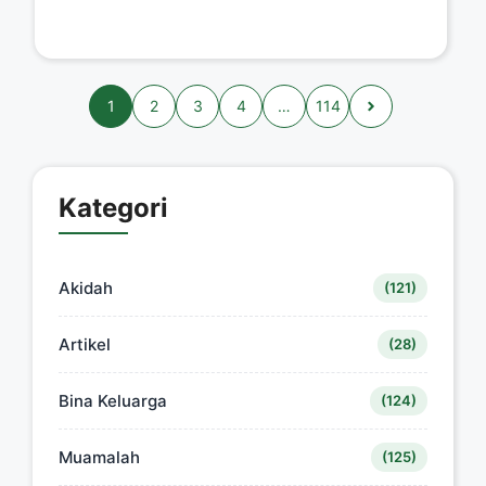
1
2
3
4
…
114
Kategori
Akidah
(121)
Artikel
(28)
Bina Keluarga
(124)
Muamalah
(125)