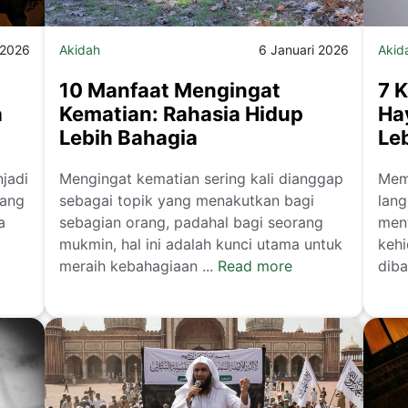
 2026
Akidah
6 Januari 2026
Akid
10 Manfaat Mengingat
7 
a
Kematian: Rahasia Hidup
Ha
Lebih Bahagia
Leb
njadi
Mengingat kematian sering kali dianggap
Mem
yang
sebagai topik yang menakutkan bagi
lang
a
sebagian orang, padahal bagi seorang
meny
mukmin, hal ini adalah kunci utama untuk
kehi
meraih kebahagiaan ...
Read more
diba