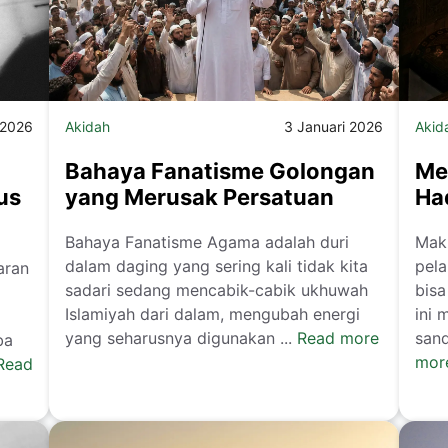
 2026
Akidah
3 Januari 2026
Akid
Bahaya Fanatisme Golongan
Me
us
yang Merusak Persatuan
Ha
Bahaya Fanatisme Agama adalah duri
Mak
dalam daging yang sering kali tidak kita
pela
aran
sadari sedang mencabik-cabik ukhuwah
bisa
Islamiyah dari dalam, mengubah energi
ini 
yang seharusnya digunakan ...
Read more
sand
ba
mor
Read