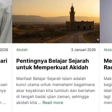
 2026
Akidah
3 Januari 2026
Akid
ari
Pentingnya Belajar Sejarah
Me
untuk Memperkuat Akidah
Ra
Manfaat Belajar Sejarah Islam adalah
Makn
kuan
kunci utama untuk memahami bagaimana
bag
nya
akar keyakinan kita tumbuh dan bertahan
lela
di tengah badai ujian zaman, sehingga
lagi
...
akidah kita ...
Read more
meng