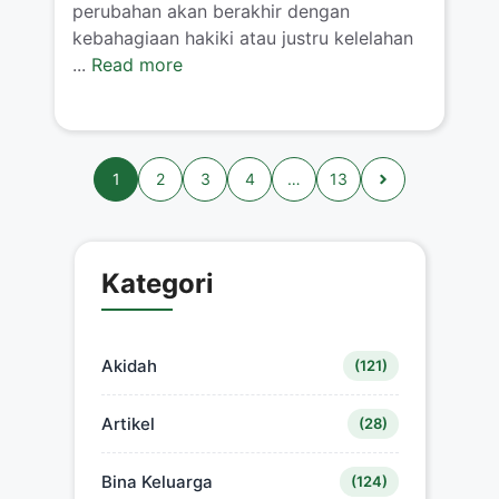
perubahan akan berakhir dengan
kebahagiaan hakiki atau justru kelelahan
...
Read more
1
2
3
4
…
13
Kategori
Akidah
(121)
Artikel
(28)
Bina Keluarga
(124)