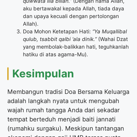
quwwata illa billah.”
(Dengan nama Allah,
aku bertawakal kepada Allah, tiada daya
dan upaya kecuali dengan pertolongan
Allah).
Doa Mohon Ketetapan Hati:
“Ya Muqallibal
qulub, tsabbit qalbi ‘ala dinik.”
(Wahai Dzat
yang membolak-balikkan hati, teguhkanlah
hatiku di atas agama-Mu).
Kesimpulan
Membangun tradisi Doa Bersama Keluarga
adalah langkah nyata untuk mengubah
wajah rumah tangga Anda dari sekadar
tempat berteduh menjadi baiti jannati
(rumahku surgaku). Meskipun tantangan