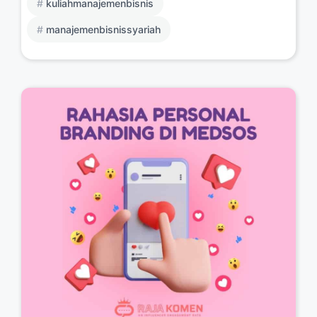
kuliahmanajemenbisnis
manajemenbisnissyariah