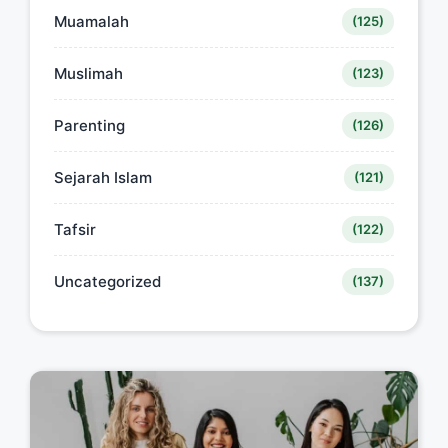
Muamalah
(125)
Muslimah
(123)
Parenting
(126)
Sejarah Islam
(121)
Tafsir
(122)
Uncategorized
(137)