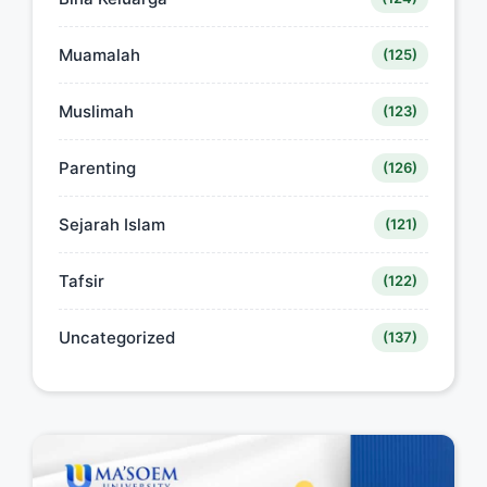
Muamalah
(125)
Muslimah
(123)
Parenting
(126)
Sejarah Islam
(121)
Tafsir
(122)
Uncategorized
(137)