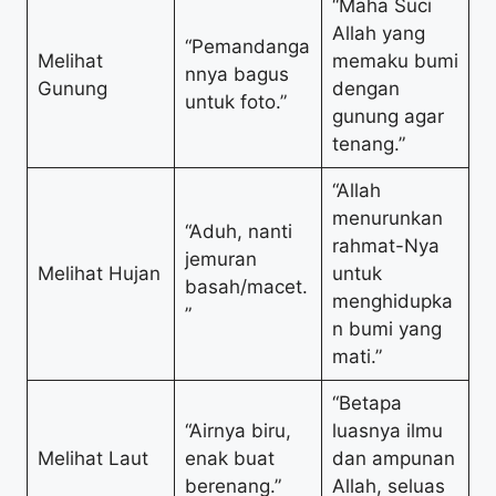
“Maha Suci
Allah yang
“Pemandanga
Melihat
memaku bumi
nnya bagus
Gunung
dengan
untuk foto.”
gunung agar
tenang.”
“Allah
menurunkan
“Aduh, nanti
rahmat-Nya
jemuran
Melihat Hujan
untuk
basah/macet.
menghidupka
”
n bumi yang
mati.”
“Betapa
“Airnya biru,
luasnya ilmu
Melihat Laut
enak buat
dan ampunan
berenang.”
Allah, seluas