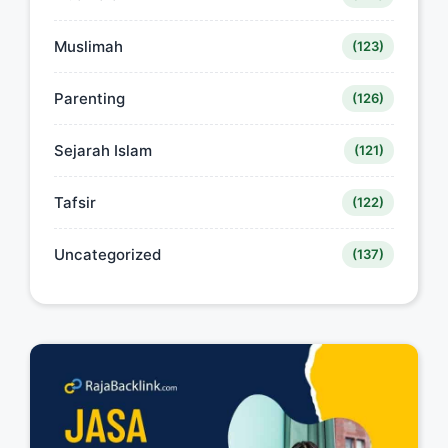
Muslimah
(123)
Parenting
(126)
Sejarah Islam
(121)
Tafsir
(122)
Uncategorized
(137)