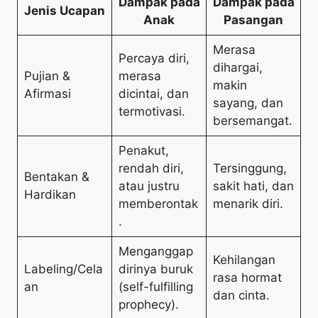
Dampak pada
Dampak pada
Jenis Ucapan
Anak
Pasangan
Merasa
Percaya diri,
dihargai,
Pujian &
merasa
makin
Afirmasi
dicintai, dan
sayang, dan
termotivasi.
bersemangat.
Penakut,
rendah diri,
Tersinggung,
Bentakan &
atau justru
sakit hati, dan
Hardikan
memberontak
menarik diri.
.
Menganggap
Kehilangan
Labeling/Cela
dirinya buruk
rasa hormat
an
(self-fulfilling
dan cinta.
prophecy).