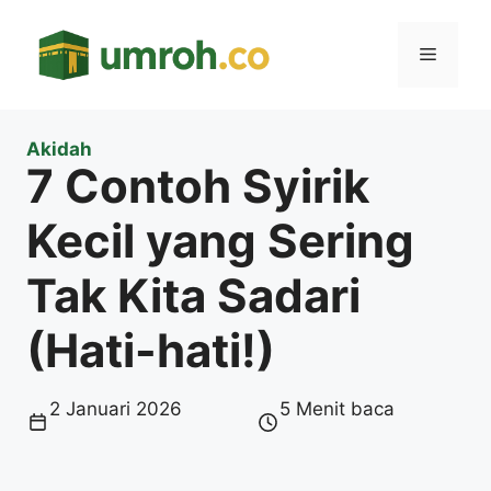
Langsung
ke
Menu
isi
Akidah
7 Contoh Syirik
Kecil yang Sering
Tak Kita Sadari
(Hati-hati!)
2 Januari 2026
5 Menit baca