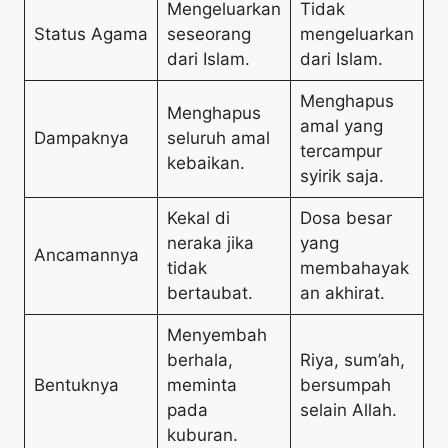
Mengeluarkan
Tidak
Status Agama
seseorang
mengeluarkan
dari Islam.
dari Islam.
Menghapus
Menghapus
amal yang
Dampaknya
seluruh amal
tercampur
kebaikan.
syirik saja.
Kekal di
Dosa besar
neraka jika
yang
Ancamannya
tidak
membahayak
bertaubat.
an akhirat.
Menyembah
berhala,
Riya, sum’ah,
Bentuknya
meminta
bersumpah
pada
selain Allah.
kuburan.