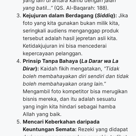
yang lain di antara kamu dengan jalan
yang batil…”
(QS. Al-Baqarah: 188).
Kejujuran dalam Berdagang (
Siddiq
):
Jika
foto yang kita gunakan bukan milik kita,
seringkali audiens menganggap produk
tersebut adalah hasil jepretan asli kita.
Ketidakjujuran ini bisa mencederai
kepercayaan pelanggan.
Prinsip Tanpa Bahaya (
La Darar wa La
Dirar
):
Kaidah fikih mengatakan,
“Tidak
boleh membahayakan diri sendiri dan tidak
boleh membahayakan orang lain.”
Mengambil foto kompetitor bisa merugikan
bisnis mereka, dan itu adalah sesuatu
yang ingin kita hindari sebagai hamba
Allah yang baik.
Mencari Keberkahan daripada
Keuntungan Semata:
Rezeki yang didapat