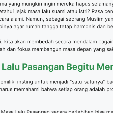
lama yang mungkin ingin mereka hapus selaman
tahui jejak masa lalu suami atau istri? Rasa c
cara alami. Namun, sebagai seorang Muslim yang
pinya agar rumah tangga tetap harmonis dan b
i, kita akan membedah secara mendalam bagaim
rah dan fokus membangun masa depan yang sak
Lalu Pasangan Begitu Men
miliki insting untuk menjadi “satu-satunya” bag
a harus memahami bahwa setiap orang adalah pro
.
Masa Lalu Pasangan secara berlebihan bisa me