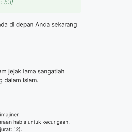
: 53)
 ada di depan Anda sekarang
am jejak lama sangatlah
g dalam Islam.
majiner.
aan habis untuk kecurigaan.
urat: 12).