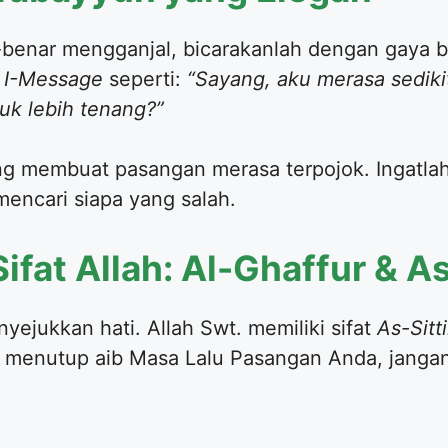
-benar mengganjal, bicarakanlah dengan gaya 
k
I-Message
seperti:
“Sayang, aku merasa sedik
tuk lebih tenang?”
ang membuat pasangan merasa terpojok. Ingatlah
encari siapa yang salah.
ifat Allah: Al-Ghaffur & As
nyejukkan hati. Allah Swt. memiliki sifat
As-Sitti
h menutup aib Masa Lalu Pasangan Anda, jang