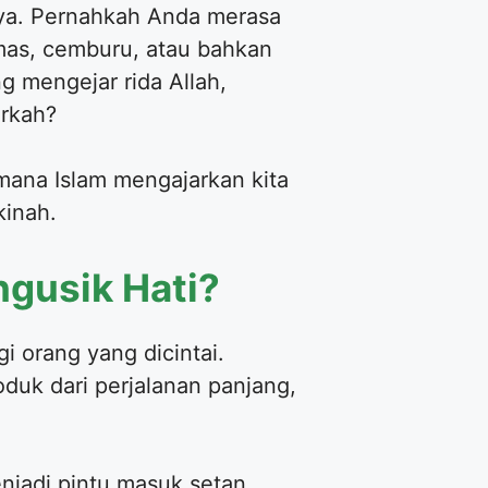
ya. Pernahkah Anda merasa
emas, cemburu, atau bahkan
 mengejar rida Allah,
erkah?
ana Islam mengajarkan kita
inah.
gusik Hati?
i orang yang dicintai.
duk dari perjalanan panjang,
njadi pintu masuk setan