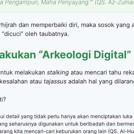
ha Pengampun, Maha Penyayang.'”
(QS. Az-Zumar
rhijrah dan memperbaiki diri, maka sosok yang
 “dicuci” oleh taubatnya.
akukan “Arkeologi Digital”
 untuk melakukan
stalking
atau mencari tahu rek
 kesalahan atau
tajassus
adalah hal yang dilaran
i?
detail yang tidak perlu hanya akan menciptakan luka i
g seharusnya digunakan untuk beribadah dan bermesr
arang kita mencari-cari keburukan orang lain (QS. Al-Huj