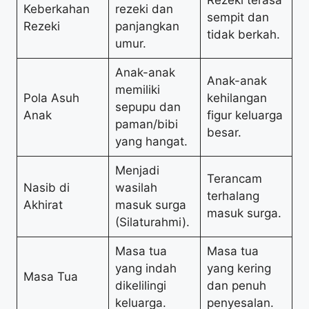
Rezeki terasa
Keberkahan
rezeki dan
sempit dan
Rezeki
panjangkan
tidak berkah.
umur.
Anak-anak
Anak-anak
memiliki
Pola Asuh
kehilangan
sepupu dan
Anak
figur keluarga
paman/bibi
besar.
yang hangat.
Menjadi
Terancam
Nasib di
wasilah
terhalang
Akhirat
masuk surga
masuk surga.
(Silaturahmi).
Masa tua
Masa tua
yang indah
yang kering
Masa Tua
dikelilingi
dan penuh
keluarga.
penyesalan.