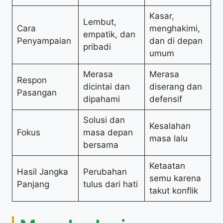
Kasar,
Lembut,
Cara
menghakimi,
empatik, dan
Penyampaian
dan di depan
pribadi
umum
Merasa
Merasa
Respon
dicintai dan
diserang dan
Pasangan
dipahami
defensif
Solusi dan
Kesalahan
Fokus
masa depan
masa lalu
bersama
Ketaatan
Hasil Jangka
Perubahan
semu karena
Panjang
tulus dari hati
takut konflik