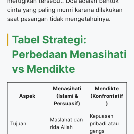
merugikan tersebut. Doa adalah bentuk
cinta yang paling murni karena dilakukan
saat pasangan tidak mengetahuinya.
Tabel Strategi:
Perbedaan Menasihati
vs Mendikte
Menasihati
Mendikte
Aspek
(Islami &
(Konfrontatif
Persuasif)
)
Kepuasan
Maslahat dan
Tujuan
pribadi atau
rida Allah
gengsi