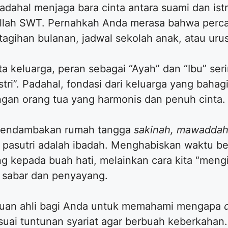
dahal menjaga bara cinta antara suami dan istr
llah SWT. Pernahkah Anda merasa bahwa perc
 tagihan bulanan, jadwal sekolah anak, atau uru
a keluarga, peran sebagai “Ayah” dan “Ibu” se
stri”. Padahal, fondasi dari keluarga yang baha
ngan orang tua yang harmonis dan penuh cinta.
mendambakan rumah tangga
sakinah, mawaddah
pasutri adalah ibadah. Menghabiskan waktu b
ng kepada buah hati, melainkan cara kita “mengi
h sabar dan penyayang.
anduan ahli bagi Anda untuk memahami mengapa
ai tuntunan syariat agar berbuah keberkahan.