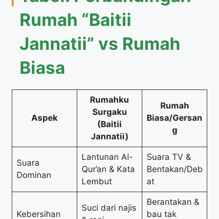
Rumah “Baitii
Jannatii” vs Rumah
Biasa
Rumahku
Rumah
Surgaku
Aspek
Biasa/Gersan
(Baitii
g
Jannatii)
Lantunan Al-
Suara TV &
Suara
Qur’an & Kata
Bentakan/Deb
Dominan
Lembut
at
Berantakan &
Suci dari najis
Kebersihan
bau tak