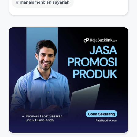
manajemenbisnissyariah