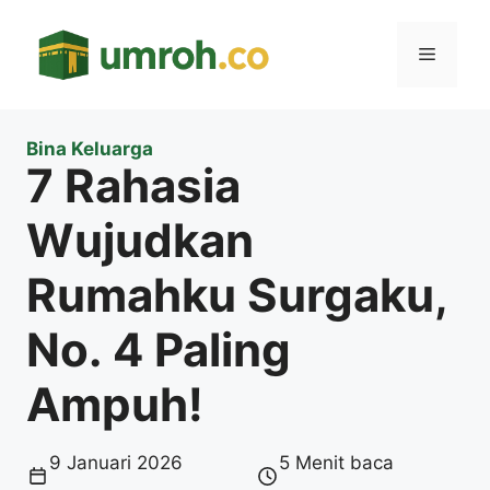
Langsung
ke
Menu
isi
Bina Keluarga
7 Rahasia
Wujudkan
Rumahku Surgaku,
No. 4 Paling
Ampuh!
9 Januari 2026
5 Menit baca