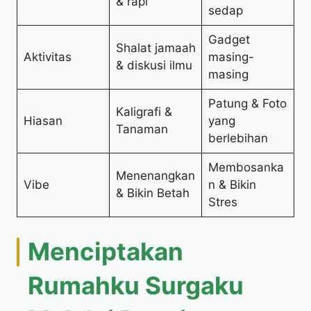
& rapi
sedap
Gadget
Shalat jamaah
Aktivitas
masing-
& diskusi ilmu
masing
Patung & Foto
Kaligrafi &
Hiasan
yang
Tanaman
berlebihan
Membosanka
Menenangkan
Vibe
n & Bikin
& Bikin Betah
Stres
Menciptakan
Rumahku Surgaku