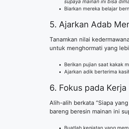
supaya mainan ini bisa dim
​Biarkan mereka belajar ber
​5. Ajarkan Adab Me
​Tanamkan nilai kedermawanan
untuk menghormati yang lebi
​Berikan pujian saat kakak
​Ajarkan adik berterima kasi
​6. Fokus pada Kerj
​Alih-alih berkata “Siapa yan
bareng beresin mainan ini su
​Buatlah kegiatan yang me