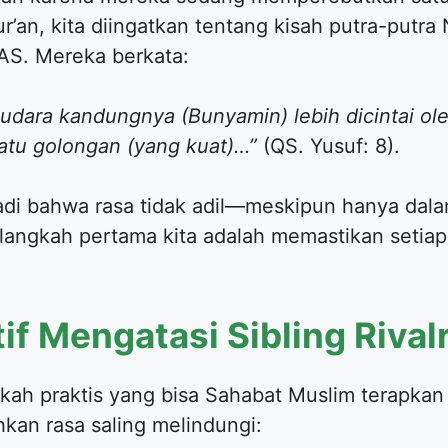
ur’an, kita diingatkan tentang kisah putra-putr
AS. Mereka berkata:
ara kandungnya (Bunyamin) lebih dicintai oleh
 satu golongan (yang kuat)…”
(QS. Yusuf: 8).
abadi bahwa rasa tidak adil—meskipun hanya da
 langkah pertama kita adalah memastikan setia
atif Mengatasi Sibling Riva
ngkah praktis yang bisa Sahabat Muslim terapk
n rasa saling melindungi: