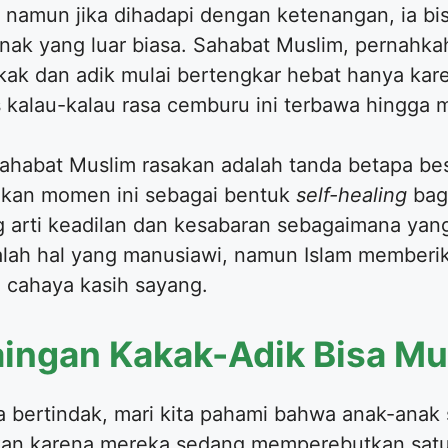
 namun jika dihadapi dengan ketenangan, ia bi
nak yang luar biasa. Sahabat Muslim, pernahk
kak dan adik mulai bertengkar hebat hanya kar
kalau-kalau rasa cemburu ini terbawa hingga 
Sahabat Muslim rasakan adalah tanda betapa be
dikan momen ini sebagai bentuk
self-healing
bagi
g arti keadilan dan kesabaran sebagaimana yang
alah hal yang manusiawi, namun Islam memberik
 cahaya kasih sayang.
aingan Kakak-Adik Bisa M
a bertindak, mari kita pahami bahwa anak-anak 
kan karena mereka sedang memperebutkan satu 