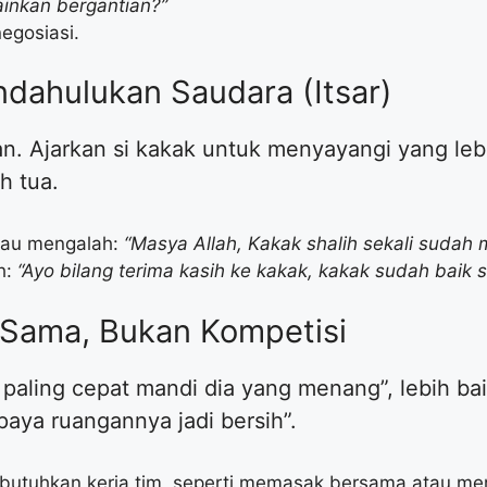
ainkan bergantian?”
negosiasi.
ndahulukan Saudara (Itsar)
. Ajarkan si kakak untuk menyayangi yang lebih
h tua.
 mau mengalah:
“Masya Allah, Kakak shalih sekali sudah
h:
“Ayo bilang terima kasih ke kakak, kakak sudah baik se
a Sama, Bukan Kompetisi
g paling cepat mandi dia yang menang”, lebih ba
paya ruangannya jadi bersih”.
mbutuhkan kerja tim, seperti memasak bersama atau m