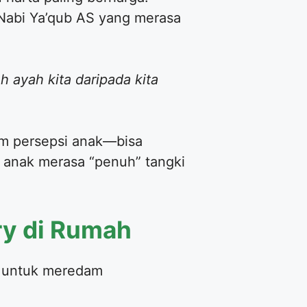
a Nabi Ya’qub AS yang merasa
 ayah kita daripada kita
lam persepsi anak—bisa
p anak merasa “penuh” tangki
lry di Rumah
an untuk meredam