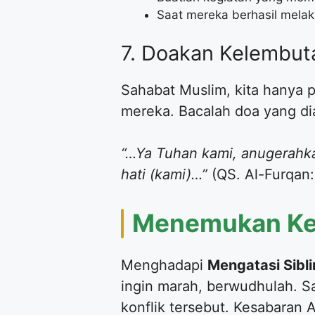
​Saat mereka berhasil mela
​7. Doakan Kelembu
​Sahabat Muslim, kita hanya 
mereka. Bacalah doa yang dia
“…Ya Tuhan kami, anugerahka
hati (kami)…”
(QS. Al-Furqan:
​Menemukan Ke
​Menghadapi
Mengatasi Sibli
ingin marah, berwudhulah. Sa
konflik tersebut. Kesabaran