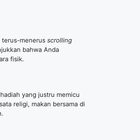
ga terus-menerus
scrolling
unjukkan bahwa Anda
a fisik.
n hadiah yang justru memicu
ata religi, makan bersama di
n.