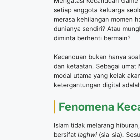
Mengatasi Kecanduan Game ada
setiap anggota keluarga seol
merasa kehilangan momen ha
dunianya sendiri? Atau mung
diminta berhenti bermain?
Kecanduan bukan hanya soal w
dan ketaatan. Sebagai umat 
modal utama yang kelak aka
ketergantungan digital adala
Fenomena Keca
Islam tidak melarang hibura
bersifat
laghwi
(sia-sia). Se