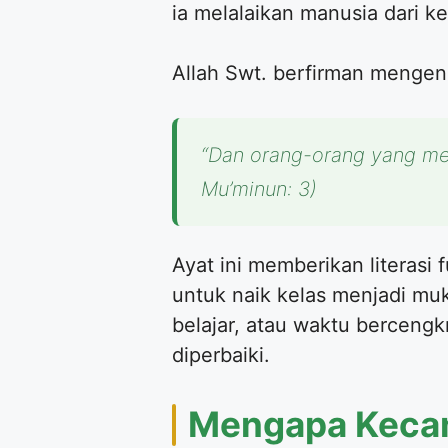
ia melalaikan manusia dari 
Allah Swt. berfirman mengena
“Dan orang-orang yang men
Mu’minun: 3)
Ayat ini memberikan literas
untuk naik kelas menjadi mu
belajar, atau waktu bercengk
diperbaiki.
Mengapa Kecan