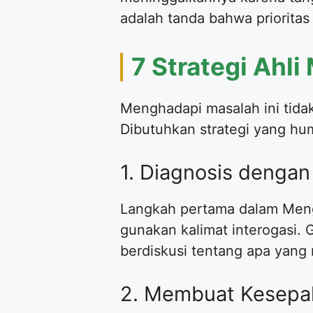
adalah tanda bahwa prioritas
7 Strategi Ahl
Menghadapi masalah ini tida
Dibutuhkan strategi yang hum
1. Diagnosis denga
Langkah pertama dalam Menga
gunakan kalimat interogasi.
berdiskusi tentang apa yang 
2. Membuat Kesepaka