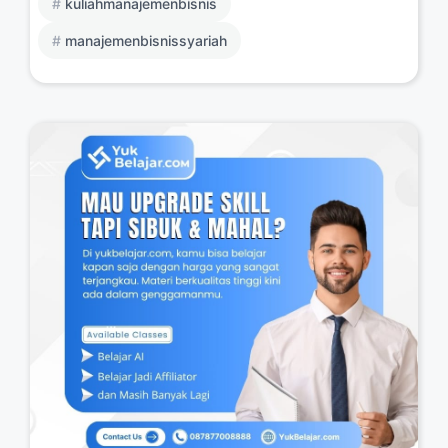
kuliahmanajemenbisnis
manajemenbisnissyariah