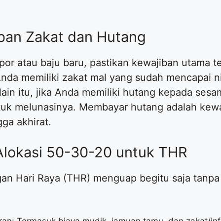
iban Zakat dan Hutang
r atau baju baru, pastikan kewajiban utama tel
 Anda memiliki zakat mal yang sudah mencapai n
ain itu, jika Anda memiliki hutang kepada ses
uk melunasinya. Membayar hutang adalah kewaj
ga akhirat.
lokasi 50-30-20 untuk THR
gan Hari Raya (THR) menguap begitu saja tanp
an: Termasuk biaya mudik, jamuan tamu, dan zakat/inf