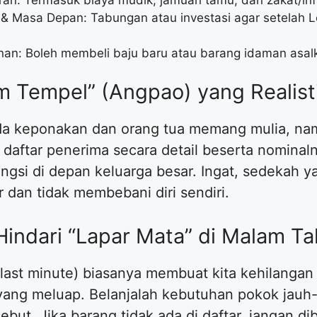
 Masa Depan: Tabungan atau investasi agar setelah L
an: Boleh membeli baju baru atau barang idaman asalk
am Tempel” (Angpao) yang Realist
ada keponakan dan orang tua memang mulia, na
daftar penerima secara detail beserta nomina
gsi di depan keluarga besar. Ingat, sedekah y
 dan tidak membebani diri sendiri.
 Hindari “Lapar Mata” di Malam Ta
r (last minute) biasanya membuat kita kehilanga
ang meluap. Belanjalah kebutuhan pokok jauh-j
sebut. Jika barang tidak ada di daftar, jangan d