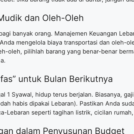
 Mudik dan Oleh-Oleh
r bagi banyak orang. Manajemen Keuangan Leba
nda mengelola biaya transportasi dan oleh-oleh
leh-oleh, pilihlah barang yang benar-benar ber
a.
fas” untuk Bulan Berikutnya
l 1 Syawal, hidup terus berjalan. Biasanya, gaj
 sudah habis dipakai Lebaran). Pastikan Anda s
a-Lebaran seperti tagihan listrik, cicilan ruma
ngan dalam Penyusunan Budget