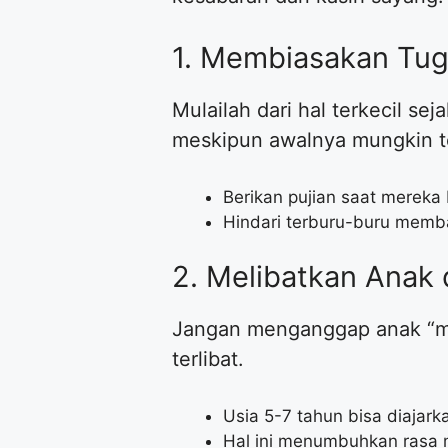
​1. Membiasakan Tug
​Mulailah dari hal terkecil se
meskipun awalnya mungkin te
​Berikan pujian saat merek
​Hindari terburu-buru memb
​2. Melibatkan Anak
​Jangan menganggap anak “m
terlibat.
​Usia 5-7 tahun bisa diajar
​Hal ini menumbuhkan rasa m