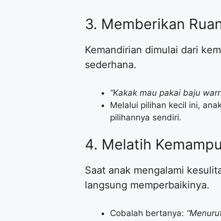
​3. Memberikan Rua
​Kemandirian dimulai dari ke
sederhana.
“Kakak mau pakai baju warna 
​Melalui pilihan kecil ini,
pilihannya sendiri.
​4. Melatih Kemamp
​Saat anak mengalami kesulit
langsung memperbaikinya.
​Cobalah bertanya:
“Menurut