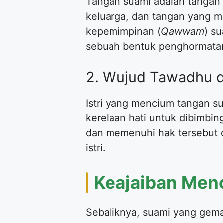
Tangan suami adalah tangan 
keluarga, dan tangan yang m
kepemimpinan (
Qawwam
) su
sebuah bentuk penghormatan 
2. Wujud Tawadhu d
Istri yang mencium tangan 
kerelaan hati untuk dibimbi
dan memenuhi hak tersebut d
istri.
Keajaiban Menc
Sebaliknya, suami yang gem