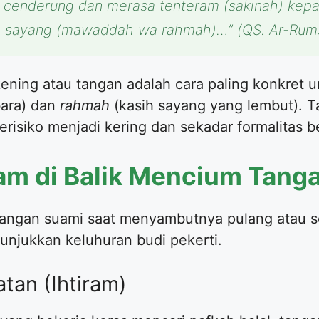
u cenderung dan merasa tenteram (sakinah) kep
an sayang (mawaddah wa rahmah)…”
(QS. Ar-Rum:
kening atau tangan adalah cara paling konkret
ara) dan
rahmah
(kasih sayang yang lembut). Ta
risiko menjadi kering dan sekadar formalitas b
m di Balik Mencium Tang
 tangan suami saat menyambutnya pulang atau s
njukkan keluhuran budi pekerti.
tan (Ihtiram)