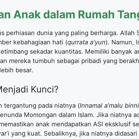
ran Anak dalam Rumah Tan
us perhiasan dunia yang paling berharga. All
ber kebahagiaan hati (
qurrata a’yun
). Namun, I
etimbang sekadar kuantitas. Memiliki banyak 
n mereka tumbuh sebagai pribadi yang berakhl
ebih besar.
enjadi Kunci?
n tergantung pada niatnya (
Innamal a’malu binn
 Menunda Momongan dalam Islam. Jika niatnya ad
memastikan anak mendapatkan ASI eksklusif se
ar’i yang kuat. Sebaliknya, jika niatnya didasar