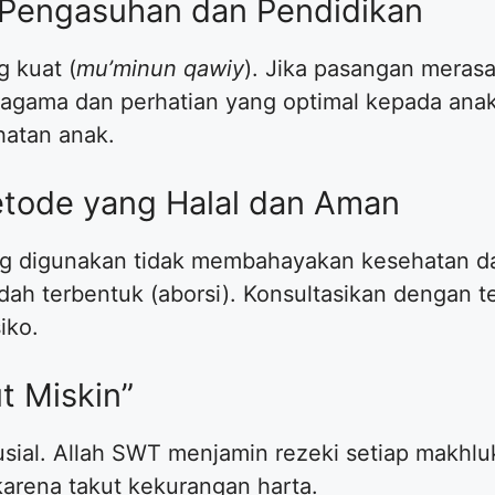
s Pengasuhan dan Pendidikan
g kuat (
mu’minun qawiy
). Jika pasangan meras
agama dan perhatian yang optimal kepada anak 
hatan anak.
tode yang Halal dan Aman
ang digunakan tidak membahayakan kesehatan da
ah terbentuk (aborsi). Konsultasikan dengan 
iko.
ut Miskin”
rusial. Allah SWT menjamin rezeki setiap makhl
rena takut kekurangan harta.