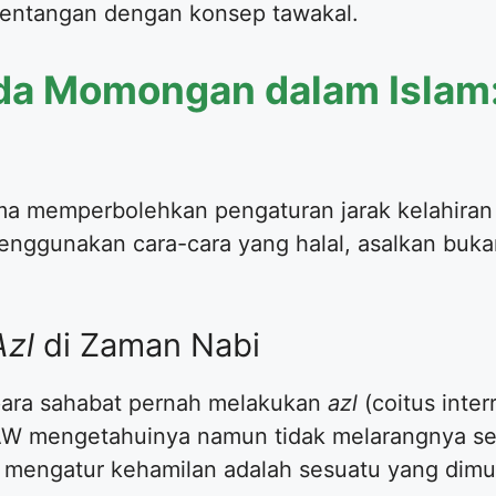
rtentangan dengan konsep tawakal.
a Momongan dalam Islam
ma memperbolehkan pengaturan jarak kelahiran
enggunakan cara-cara yang halal, asalkan buk
Azl
di Zaman Nabi
para sahabat pernah melakukan
azl
(coitus inte
AW mengetahuinya namun tidak melarangnya seca
 mengatur kehamilan adalah sesuatu yang dimun