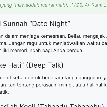
 sayang (mawaddah wa rahmah)…”
(QS. Ar-Rum: 21
i Sunnah “Date Night”
an dalam menjaga kemesraan. Beliau mengajak 
ma. Jangan ragu untuk menjadwalkan waktu ber
iliki memori indah bagi Anda berdua.
ke Hati” (Deep Talk)
enit sehari untuk berbicara tanpa gangguan
g
carakan tentang perasaan, mimpi, atau hal-hal luc
tik.
Hadiah Kecil (Tahaadu Tahaabbu)