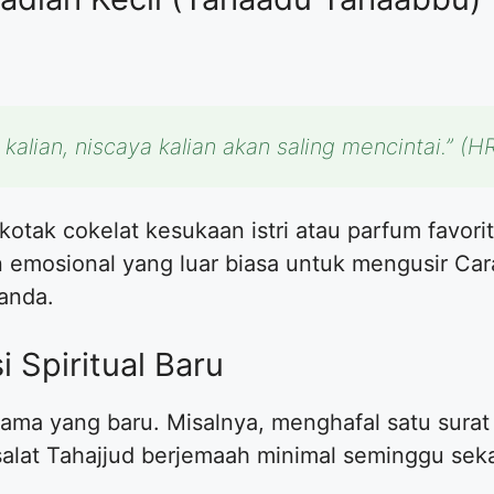
alian, niscaya kalian akan saling mencintai.”
(HR
kotak cokelat kesukaan istri atau parfum favori
an emosional yang luar biasa untuk mengusir C
anda.
 Spiritual Baru
sama yang baru. Misalnya, menghafal satu sura
salat Tahajjud berjemaah minimal seminggu seka