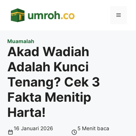
Langsung
ke
Menu
isi
Muamalah
Akad Wadiah
Adalah Kunci
Tenang? Cek 3
Fakta Menitip
Harta!
16 Januari 2026
5 Menit baca