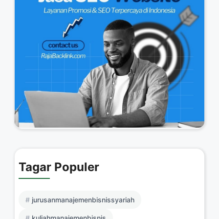
Tagar Populer
jurusanmanajemenbisnissyariah
kuliahmanajemenbisnis