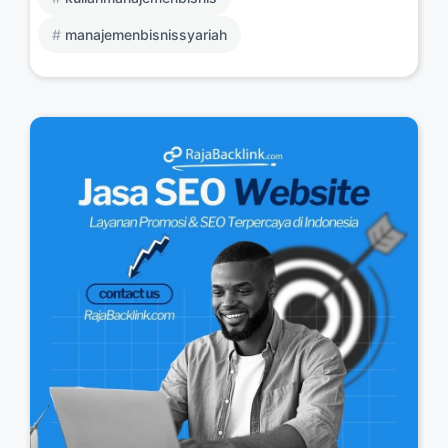
manajemenbisnissyariah