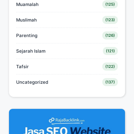
Muamalah
(125)
Muslimah
(123)
Parenting
(126)
Sejarah Islam
(121)
Tafsir
(122)
Uncategorized
(137)