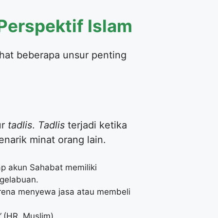
Perspektif Islam
ihat beberapa unsur penting
ur
tadlis
.
Tadlis
terjadi ketika
arik minat orang lain.
ap akun Sahabat memiliki
ngelabuan.
arena menyewa jasa atau membeli
”
(HR. Muslim).