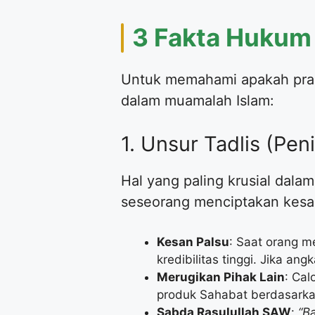
​3 Fakta Hukum 
​Untuk memahami apakah prakt
dalam muamalah Islam:
​1. Unsur Tadlis (P
​Hal yang paling krusial dala
seseorang menciptakan kesan
Kesan Palsu
: Saat orang m
kredibilitas tinggi. Jika a
Merugikan Pihak Lain
: Ca
produk Sahabat berdasarkan
Sabda Rasulullah SAW
:
“B