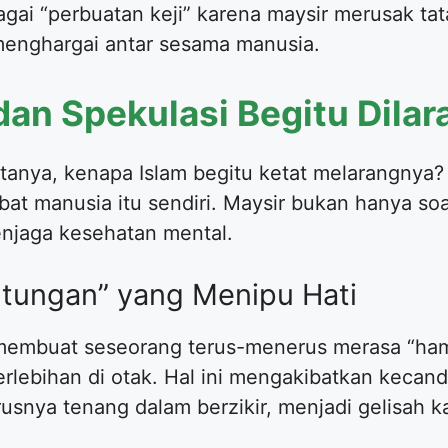
gai “perbuatan keji” karena maysir merusak ta
menghargai antar sesama manusia.
dan Spekulasi Begitu Dilar
tanya, kenapa Islam begitu ketat melarangnya
bat manusia itu sendiri. Maysir bukan hanya s
enjaga kesehatan mental.
ntungan” yang Menipu Hati
Ia membuat seseorang terus-menerus merasa “h
rlebihan di otak. Hal ini mengakibatkan kecan
usnya tenang dalam berzikir, menjadi gelisah k
.