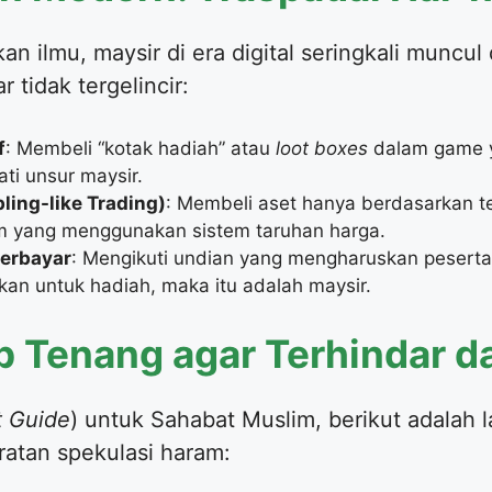
n ilmu, maysir di era digital seringkali muncul
 tidak tergelincir:
f
: Membeli “kotak hadiah” atau
loot boxes
dalam game y
ati unsur maysir.
ling-like Trading)
: Membeli aset hanya berdasarkan t
rm yang menggunakan sistem taruhan harga.
erbayar
: Mengikuti undian yang mengharuskan pesert
an untuk hadiah, maka itu adalah maysir.
p Tenang agar Terhindar d
t Guide
) untuk Sahabat Muslim, berikut adalah
eratan spekulasi haram: