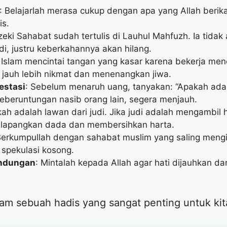
: Belajarlah merasa cukup dengan apa yang Allah beri
is.
zeki Sahabat sudah tertulis di Lauhul Mahfuzh. Ia tidak
i, justru keberkahannya akan hilang.
: Islam mencintai tangan yang kasar karena bekerja menca
a jauh lebih nikmat dan menenangkan jiwa.
estasi
: Sebelum menaruh uang, tanyakan: “Apakah ada 
beruntungan nasib orang lain, segera menjauh.
ah adalah lawan dari judi. Jika judi adalah mengambil 
lapangkan dada dan membersihkan harta.
Berkumpullah dengan sahabat muslim yang saling meng
spekulasi kosong.
indungan
: Mintalah kepada Allah agar hati dijauhkan da
lam sebuah hadis yang sangat penting untuk ki