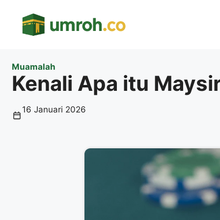
Langsung
ke
isi
Muamalah
Kenali Apa itu Maysi
16 Januari 2026