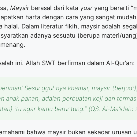
asa,
Maysir
berasal dari kata
yusr
yang berarti “
apatkan harta dengan cara yang sangat mudah 
halal. Dalam literatur fikih, maysir adalah seg
isyaratkan adanya sesuatu (berupa materi/uang)
g menang.
salah ini. Allah SWT berfirman dalam Al-Qur’an:
eriman! Sesungguhnya khamar, maysir (berjudi),
n anak panah, adalah perbuatan keji dan termas
tan) itu agar kamu beruntung.”
(QS. Al-Ma’idah: 
ak memahami bahwa maysir bukan sekadar urusan 