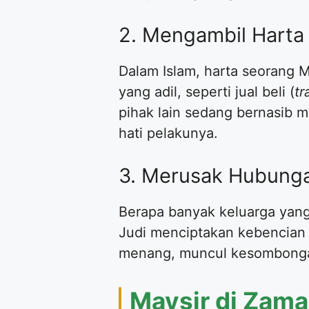
​2. Mengambil Harta
​Dalam Islam, harta seorang M
yang adil, seperti jual beli (
tr
pihak lain sedang bernasib 
hati pelakunya.
​3. Merusak Hubunga
​Berapa banyak keluarga yan
Judi menciptakan kebencian 
menang, muncul kesombongan
​Maysir di Zam