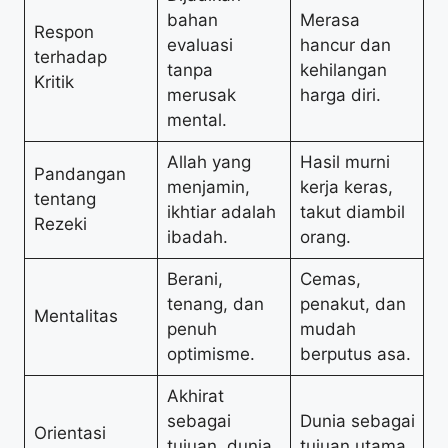
bahan
Merasa
Respon
evaluasi
hancur dan
terhadap
tanpa
kehilangan
Kritik
merusak
harga diri.
mental.
Allah yang
Hasil murni
Pandangan
menjamin,
kerja keras,
tentang
ikhtiar adalah
takut diambil
Rezeki
ibadah.
orang.
Berani,
Cemas,
tenang, dan
penakut, dan
Mentalitas
penuh
mudah
optimisme.
berputus asa.
Akhirat
sebagai
Dunia sebagai
Orientasi
tujuan, dunia
tujuan utama