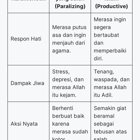
(Paralizing)
(Productive)
Merasa ingin
Merasa putus
segera
asa dan ingin
bertaubat
Respon Hati
menjauh dari
dan
agama.
memperbaiki
diri.
Stress,
Tenang,
depresi, dan
waspada, dan
Dampak Jiwa
merasa Allah
merasa Allah
itu kejam.
itu Adil.
Berhenti
Semakin giat
berbuat baik
beramal
Aksi Nyata
karena
sebagai
merasa sudah
tebusan atas
kotor.
salah.