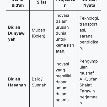
Sifat
Bid’ah
n
Nyata
Inovasi
Teknologi,
dalam
transport
Bid’ah
urusan
Mubah
asi,
Dunyawi
dunia
(Boleh)
sarana
yah
untuk
pendidika
kemaslah
n.
atan.
Pengump
Inovasi
ulan
yang
mushaf
memiliki
Bid’ah
Baik /
Al-Qur’an,
dasar
Hasanah
Sunnah
Shalat
umum
Tarawih
dalam
berjamaa
agama.
h.