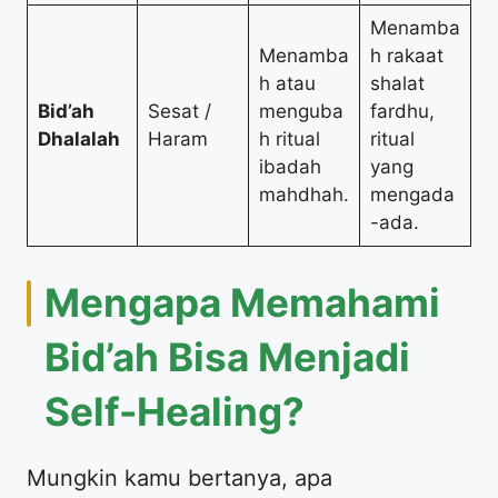
Menamba
Menamba
h rakaat
h atau
shalat
Bid’ah
Sesat /
menguba
fardhu,
Dhalalah
Haram
h ritual
ritual
ibadah
yang
mahdhah.
mengada
-ada.
Mengapa Memahami
Bid’ah Bisa Menjadi
Self-Healing?
Mungkin kamu bertanya, apa