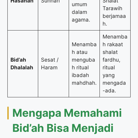
Hasanah
Sunnah
Shalat
umum
Tarawih
dalam
berjamaa
agama.
h.
Menamba
Menamba
h rakaat
h atau
shalat
Bid’ah
Sesat /
menguba
fardhu,
Dhalalah
Haram
h ritual
ritual
ibadah
yang
mahdhah.
mengada
-ada.
Mengapa Memahami
Bid’ah Bisa Menjadi