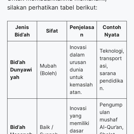
silakan perhatikan tabel berikut:
Jenis
Penjelasa
Contoh
Sifat
Bid’ah
n
Nyata
Inovasi
Teknologi,
dalam
transport
Bid’ah
urusan
Mubah
asi,
Dunyawi
dunia
(Boleh)
sarana
yah
untuk
pendidika
kemaslah
n.
atan.
Pengump
Inovasi
ulan
yang
mushaf
memiliki
Bid’ah
Baik /
Al-Qur’an,
dasar