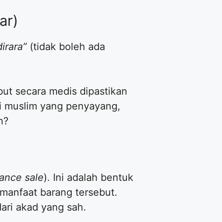
ar)
irara”
(tidak boleh ada
but secara medis dipastikan
i muslim yang penyayang,
n?
rance sale
). Ini adalah bentuk
manfaat barang tersebut.
ari akad yang sah.