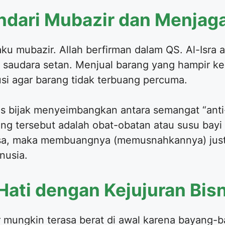
ndari Mubazir dan Menjag
aku mubazir. Allah berfirman dalam QS. Al-Isra
ah saudara setan. Menjual barang yang hampir 
lusi agar barang tidak terbuang percuma.
us bijak menyeimbangkan antara semangat “ant
ng tersebut adalah obat-obatan atau susu bayi 
arsa, maka membuangnya (memusnahkannya) just
nusia.
ati dengan Kejujuran Bisn
r mungkin terasa berat di awal karena bayang-b