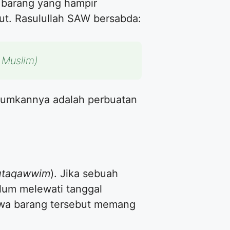
l barang yang hampir
but. Rasulullah SAW bersabda:
 Muslim)
ntumkannya adalah perbuatan
utaqawwim
). Jika sebuah
lum melewati tanggal
ahwa barang tersebut memang