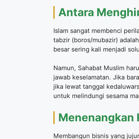
​Antara Menghi
​Islam sangat membenci peril
tabzir (boros/mubazir) adal
besar sering kali menjadi so
​Namun, Sahabat Muslim har
jawab keselamatan. Jika bara
jika lewat tanggal kedaluw
untuk melindungi sesama ma
​Menenangkan H
​Membangun bisnis yang juju