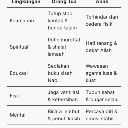
Lingkungan
Orang Tua
Anak
Tutup stop
Terhindar dari
Keamanan
kontak &
cedera fisik
benda tajam
Rutin murottal
Hati tenang &
Spiritual
& shalat
dekat Allah
jamaah
Sediakan
Wawasan
Edukasi
buku kisah
agama luas &
Nabi
kuat
Jaga ventilasi
Tubuh sehat
Fisik
& kebersihan
& bugar selalu
Bicara lembut
Percaya diri &
Mental
& penuh kasih
emosi stabil