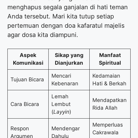
menghapus segala ganjalan di hati teman
Anda tersebut. Mari kita tutup setiap
pertemuan dengan doa kafaratul majelis
agar dosa kita diampuni.
Aspek
Sikap yang
Manfaat
Komunikasi
Dianjurkan
Spiritual
Mencari
Kedamaian
Tujuan Bicara
Kebenaran
Hati & Berkah
Lemah
Mendapatkan
Cara Bicara
Lembut
Rida Allah
(
Layyin
)
Memperluas
Respon
Mendengar
Cakrawala
Argumen
Dahulu