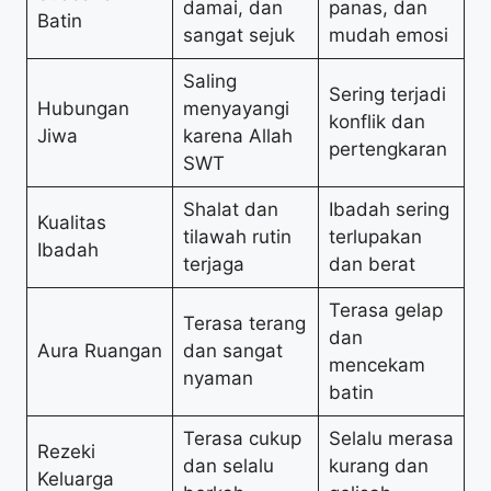
damai, dan
panas, dan
Batin
sangat sejuk
mudah emosi
Saling
Sering terjadi
Hubungan
menyayangi
konflik dan
Jiwa
karena Allah
pertengkaran
SWT
Shalat dan
Ibadah sering
Kualitas
tilawah rutin
terlupakan
Ibadah
terjaga
dan berat
Terasa gelap
Terasa terang
dan
Aura Ruangan
dan sangat
mencekam
nyaman
batin
Terasa cukup
Selalu merasa
Rezeki
dan selalu
kurang dan
Keluarga