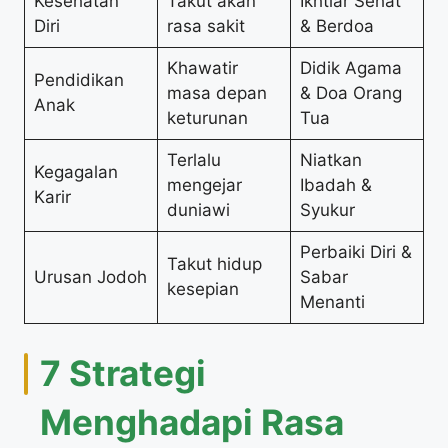
Kesehatan
Takut akan
Ikhtiar Sehat
Diri
rasa sakit
& Berdoa
Khawatir
Didik Agama
Pendidikan
masa depan
& Doa Orang
Anak
keturunan
Tua
Terlalu
Niatkan
Kegagalan
mengejar
Ibadah &
Karir
duniawi
Syukur
Perbaiki Diri &
Takut hidup
Urusan Jodoh
Sabar
kesepian
Menanti
7 Strategi
Menghadapi Rasa