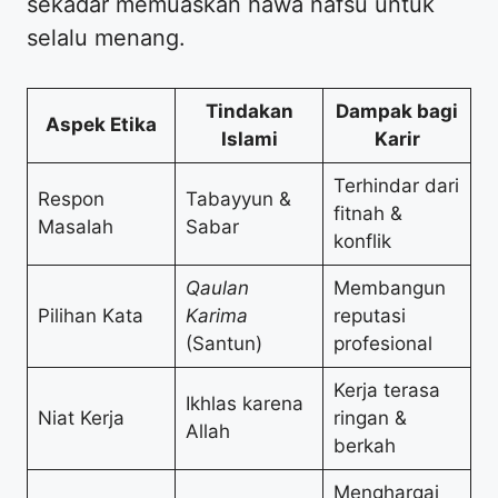
sekadar memuaskan hawa nafsu untuk
selalu menang.
Tindakan
Dampak bagi
Aspek Etika
Islami
Karir
Terhindar dari
Respon
Tabayyun &
fitnah &
Masalah
Sabar
konflik
Qaulan
Membangun
Pilihan Kata
Karima
reputasi
(Santun)
profesional
Kerja terasa
Ikhlas karena
Niat Kerja
ringan &
Allah
berkah
Menghargai