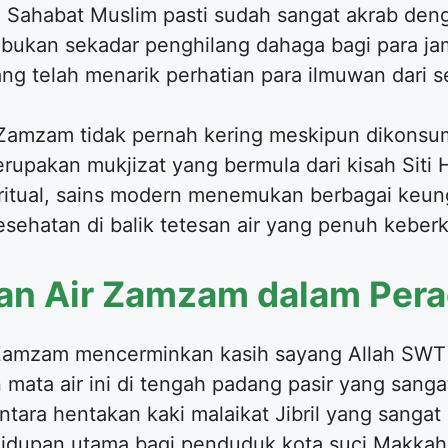
. Sahabat Muslim pasti sudah sangat akrab denga
i bukan sekadar penghilang dahaga bagi para jam
g telah menarik perhatian para ilmuwan dari s
Zamzam tidak pernah kering meskipun dikonsum
upakan mukjizat yang bermula dari kisah Siti H
iritual, sains modern menemukan berbagai keungg
kesehatan di balik tetesan air yang penuh keberk
ian Air Zamzam dalam Pera
r Zamzam mencerminkan kasih sayang Allah SW
mata air ini di tengah padang pasir yang sangat
tara hentakan kaki malaikat Jibril yang sangat p
dupan utama bagi penduduk kota suci Makkah