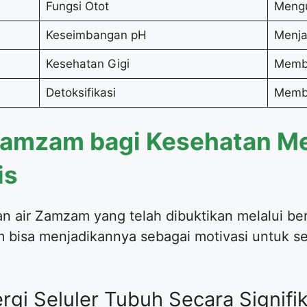
Fungsi Otot
Mengu
Keseimbangan pH
Menja
Kesehatan Gigi
Membu
Detoksifikasi
Membe
 Zamzam bagi Kesehatan M
is
ban air Zamzam yang telah dibuktikan melalui be
m bisa menjadikannya sebagai motivasi untuk se
rgi Seluler Tubuh Secara Signifi