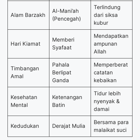
Terlindung
Al-Mani’ah
Alam Barzakh
dari siksa
(Pencegah)
kubur
Mendapatkan
Memberi
Hari Kiamat
ampunan
Syafaat
Allah
Pahala
Memperberat
Timbangan
Berlipat
catatan
Amal
Ganda
kebaikan
Tidur lebih
Kesehatan
Ketenangan
nyenyak &
Mental
Batin
damai
Bersama para
Kedudukan
Derajat Mulia
malaikat suci