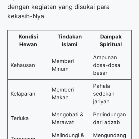
dengan kegiatan yang disukai para
kekasih-Nya.
Kondisi
Tindakan
Dampak
Hewan
Islami
Spiritual
Ampunan
Memberi
Kehausan
dosa-dosa
Minum
besar
Pahala
Memberi
Kelaparan
sedekah
Makan
jariyah
Mengobati &
Perlindungan
Terluka
Merawat
dari adzab
Melindungi &
Mengundang
Terancam