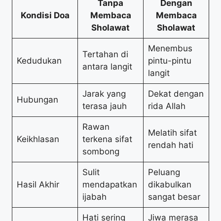
Tanpa
Dengan
Kondisi Doa
Membaca
Membaca
Sholawat
Sholawat
Menembus
Tertahan di
Kedudukan
pintu-pintu
antara langit
langit
Jarak yang
Dekat dengan
Hubungan
terasa jauh
rida Allah
Rawan
Melatih sifat
Keikhlasan
terkena sifat
rendah hati
sombong
Sulit
Peluang
Hasil Akhir
mendapatkan
dikabulkan
ijabah
sangat besar
Hati sering
Jiwa merasa