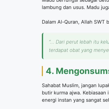
Madu berfungsi sebagai detok
lambung dan usus. Madu juga
Dalam Al-Quran, Allah SWT b
“… Dari perut lebah itu 
terdapat obat yang menye
4. Mengonsums
Sahabat Muslim, jangan lupa
butir kurma ajwa. Kebiasaan 
energi instan yang sangat se