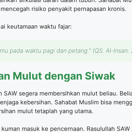
hkan sirkulasi darah dalam tubuh. Sahabat Mus
 mencegah risiko penyakit pernapasan kronis.
i keutamaan waktu fajar:
u pada waktu pagi dan petang.” (QS. Al-Insan: 
an Mulut dengan Siwak
ah SAW segera membersihkan mulut beliau. Beli
njaga kebersihan. Sahabat Muslim bisa mengga
rsihan mulut tetaplah yang utama.
 kuman masuk ke pencernaan. Rasulullah SAW