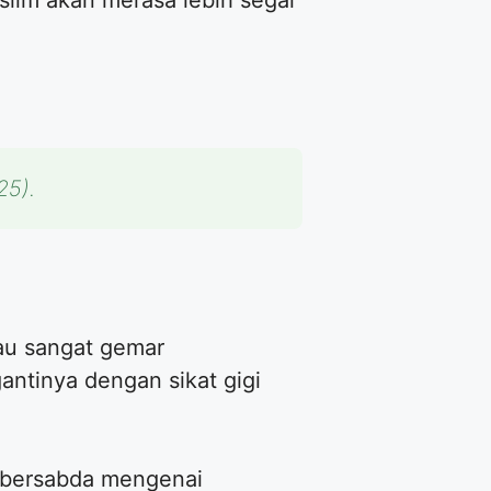
lim akan merasa lebih segar
25).
au sangat gemar
ntinya dengan sikat gigi
 bersabda mengenai