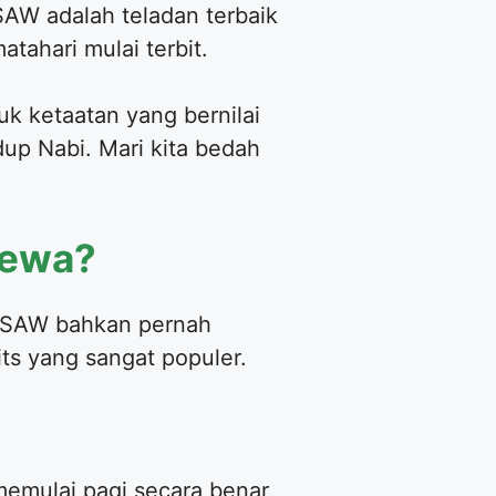
 SAW adalah teladan terbaik
tahari mulai terbit.
uk ketaatan yang bernilai
dup Nabi. Mari kita bedah
mewa?
h SAW bahkan pernah
ts yang sangat populer.
memulai pagi secara benar,