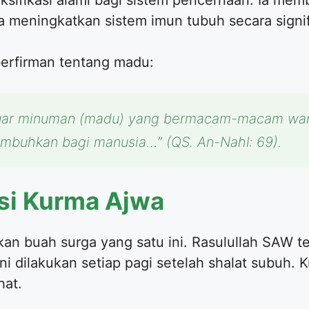
sifikasi alami bagi sistem pencernaan. Ia memb
 meningkatkan sistem imun tubuh secara signif
erfirman tentang madu:
keluar minuman (madu) yang bermacam-macam war
mbuhkan bagi manusia…” (QS. An-Nahl: 69).
i Kurma Ajwa
kan buah surga yang satu ini. Rasulullah SAW 
ini dilakukan setiap pagi setelah shalat subuh
hat.