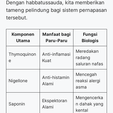
Dengan habbatussauda, kita memberikan
tameng pelindung bagi sistem pernapasan
tersebut.
Komponen
Manfaat bagi
Fungsi
Utama
Paru-Paru
Biologis
Meredakan
Thymoquinon
Anti-inflamasi
radang
e
Kuat
saluran nafas
Mencegah
Anti-histamin
Nigellone
reaksi alergi
Alami
asma
Mengencerka
Ekspektoran
Saponin
n dahak yang
Alami
kental