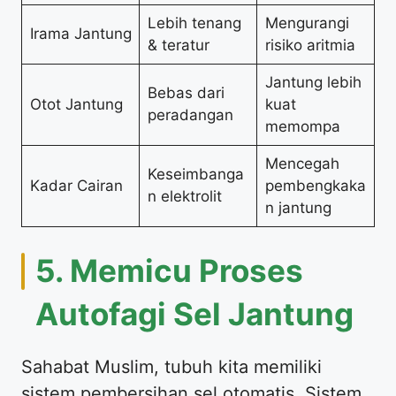
Lebih tenang
Mengurangi
Irama Jantung
& teratur
risiko aritmia
Jantung lebih
Bebas dari
Otot Jantung
kuat
peradangan
memompa
Mencegah
Keseimbanga
Kadar Cairan
pembengkaka
n elektrolit
n jantung
5. Memicu Proses
Autofagi Sel Jantung
Sahabat Muslim, tubuh kita memiliki
sistem pembersihan sel otomatis. Sistem