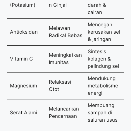
(Potasium)
n Ginjal
darah &
cairan
Mencegah
Melawan
Antioksidan
kerusakan sel
Radikal Bebas
& jaringan
Sintesis
Meningkatkan
Vitamin C
kolagen &
Imunitas
pelindung sel
Mendukung
Relaksasi
Magnesium
metabolisme
Otot
energi
Membuang
Melancarkan
Serat Alami
sampah di
Pencernaan
saluran usus