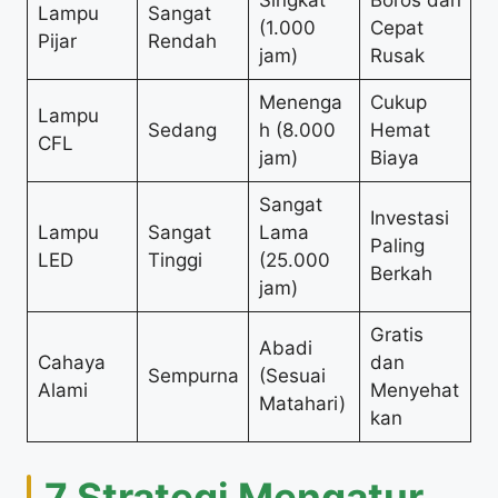
Lampu
Sangat
(1.000
Cepat
Pijar
Rendah
jam)
Rusak
Menenga
Cukup
Lampu
Sedang
h (8.000
Hemat
CFL
jam)
Biaya
Sangat
Investasi
Lampu
Sangat
Lama
Paling
LED
Tinggi
(25.000
Berkah
jam)
Gratis
Abadi
Cahaya
dan
Sempurna
(Sesuai
Alami
Menyehat
Matahari)
kan
7 Strategi Mengatur