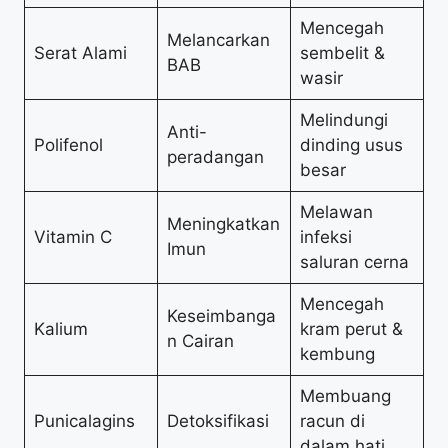
Mencegah
Melancarkan
Serat Alami
sembelit &
BAB
wasir
Melindungi
Anti-
Polifenol
dinding usus
peradangan
besar
Melawan
Meningkatkan
Vitamin C
infeksi
Imun
saluran cerna
Mencegah
Keseimbanga
Kalium
kram perut &
n Cairan
kembung
Membuang
Punicalagins
Detoksifikasi
racun di
dalam hati