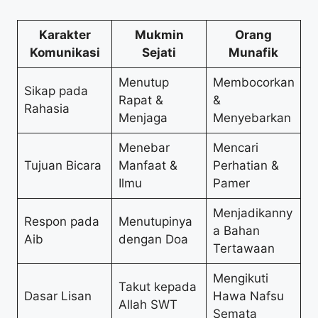
Karakter
Mukmin
Orang
Komunikasi
Sejati
Munafik
Menutup
Membocorkan
Sikap pada
Rapat &
&
Rahasia
Menjaga
Menyebarkan
Menebar
Mencari
Tujuan Bicara
Manfaat &
Perhatian &
Ilmu
Pamer
Menjadikanny
Respon pada
Menutupinya
a Bahan
Aib
dengan Doa
Tertawaan
Mengikuti
Takut kepada
Dasar Lisan
Hawa Nafsu
Allah SWT
Semata