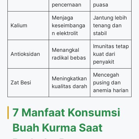
pencernaan
puasa
Menjaga
Jantung lebih
Kalium
keseimbanga
tenang dan
n elektrolit
stabil
Imunitas tetap
Menangkal
Antioksidan
kuat dari
radikal bebas
penyakit
Mencegah
Meningkatkan
Zat Besi
pusing dan
kualitas darah
anemia harian
7 Manfaat Konsumsi
Buah Kurma Saat