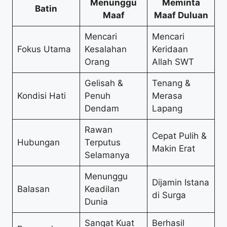
Menunggu
Meminta
Batin
Maaf
Maaf Duluan
Mencari
Mencari
Fokus Utama
Kesalahan
Keridaan
Orang
Allah SWT
Gelisah &
Tenang &
Kondisi Hati
Penuh
Merasa
Dendam
Lapang
Rawan
Cepat Pulih &
Hubungan
Terputus
Makin Erat
Selamanya
Menunggu
Dijamin Istana
Balasan
Keadilan
di Surga
Dunia
Sangat Kuat
Berhasil