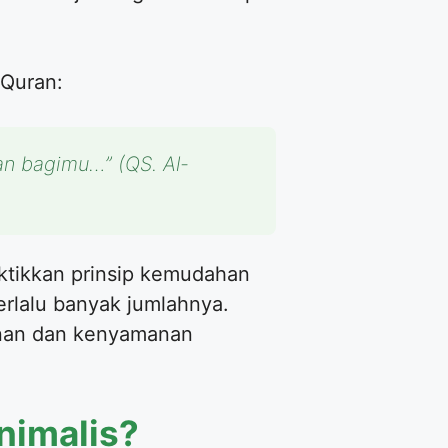
-Quran:
n bagimu…” (QS. Al-
tikkan prinsip kemudahan
erlalu banyak jumlahnya.
anan dan kenyamanan
nimalis?