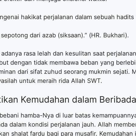
genai hakikat perjalanan dalam sebuah hadits 
h sepotong dari azab (siksaan).” (HR. Bukhari).
 adanya rasa lelah dan kesulitan saat perjalana
sebut dengan tidak membawa beban yang berleb
an dari sifat zuhud seorang mukmin sejati. Mar
asilah untuk meraih rida Allah SWT.
tikan Kemudahan dalam Beribad
bebani hamba-Nya di luar batas kemampuannya 
ada dalam kondisi perjalanan jauh. Allah membe
n shalat fardu bagi para musafir. Kemudahan in