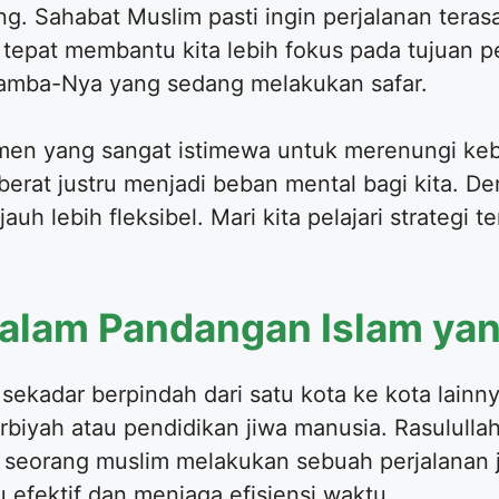
g. Sahabat Muslim pasti ingin perjalanan teras
epat membantu kita lebih fokus pada tujuan pe
amba-Nya yang sedang melakukan safar.
omen yang sangat istimewa untuk merenungi k
 berat justru menjadi beban mental bagi kita. D
uh lebih fleksibel. Mari kita pelajari strategi 
dalam Pandangan Islam yan
sekadar berpindah dari satu kota ke kota lain
arbiyah atau pendidikan jiwa manusia. Rasulul
eorang muslim melakukan sebuah perjalanan ja
u efektif dan menjaga efisiensi waktu.